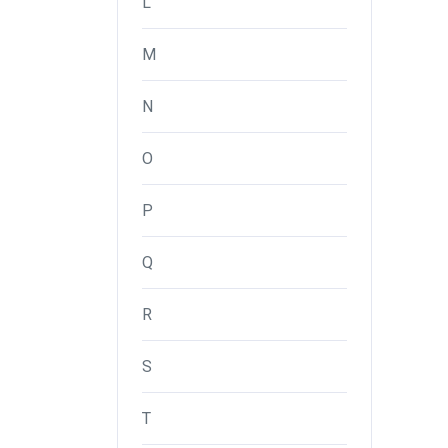
L
M
N
O
P
Q
R
S
T