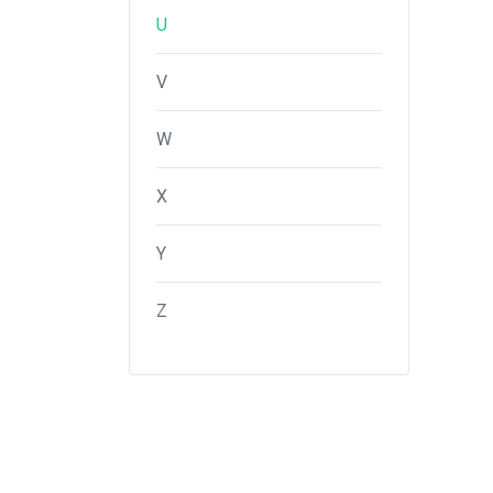
U
V
W
X
Y
Z