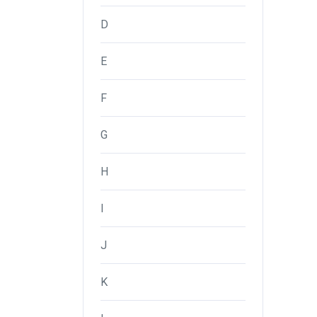
D
E
F
G
H
I
J
K